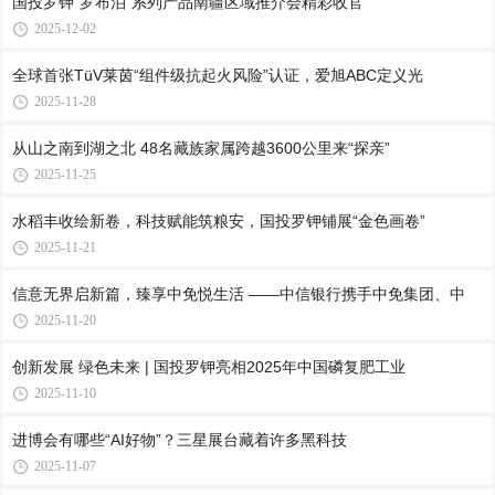
国投罗钾“罗布泊”系列产品南疆区域推介会精彩收官
2025-12-02
全球首张TüV莱茵“组件级抗起火风险”认证，爱旭ABC定义光
2025-11-28
从山之南到湖之北 48名藏族家属跨越3600公里来“探亲”
2025-11-25
水稻丰收绘新卷，科技赋能筑粮安，国投罗钾铺展“金色画卷”
2025-11-21
信意无界启新篇，臻享中免悦生活 ——中信银行携手中免集团、中
2025-11-20
创新发展 绿色未来 | 国投罗钾亮相2025年中国磷复肥工业
2025-11-10
进博会有哪些“AI好物”？三星展台藏着许多黑科技
2025-11-07