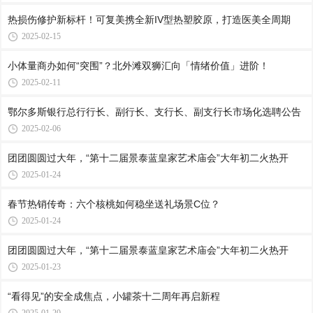
热损伤修护新标杆！可复美携全新IV型热塑胶原，打造医美全周期
2025-02-15
小体量商办如何“突围”？北外滩双狮汇向「情绪价值」进阶！
2025-02-11
鄂尔多斯银行总行行长、副行长、支行长、副支行长市场化选聘公告
2025-02-06
团团圆圆过大年，“第十二届景泰蓝皇家艺术庙会”大年初二火热开
2025-01-24
春节热销传奇：六个核桃如何稳坐送礼场景C位？
2025-01-24
团团圆圆过大年，“第十二届景泰蓝皇家艺术庙会”大年初二火热开
2025-01-23
“看得见”的安全成焦点，小罐茶十二周年再启新程