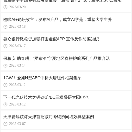
吉宝携手中国乡村发展基金会，启动“吉思广义，宝赋未来”公益项
2025-03-20
橙啦AI+论坛收官：发布AI产品，成立AI学苑，重塑大学生升
2025-03-18
微众银行微粒贷加强打击虚假APP 宣传反诈防骗知识
2025-03-17
保粮安 助春耕 | “罗布泊”宁夏地区春耕护航系列产品推介活
2025-03-14
1GW！爱旭N型ABC中标大唐组件框架集采
2025-03-12
下一代光伏技术之钙钛矿/BC三端叠层太阳电池
2025-03-12
天津爱旭获评天津首批减污降碳协同增效典型案例
2025-03-07