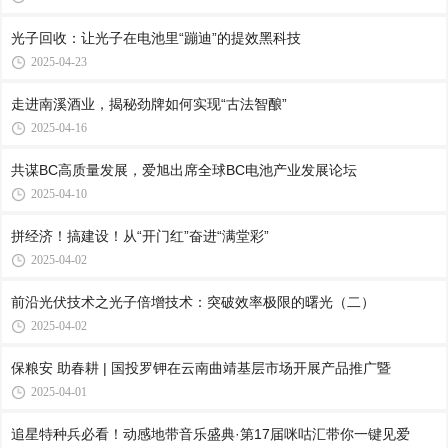
光子回收：让光子在电池里“蹦迪”的提效黑科技
2025-04-23
走进南溪酒业，揭秘劲牌如何实现“古法智酿”
2025-04-16
共谋BC高质量发展，爱旭出席全球BC电池产业发展论坛
2025-04-10
拼经济！搞建设！从“开门红”奋进“满堂彩”
2025-04-02
前沿光伏技术之光子倍增技术：突破效率极限的曙光（二）
2025-04-02
保粮安 助春耕 | 国投罗钾在云南曲靖基层市场开展产品推广暨
2025-04-01
追星特种兵必看！动感地带音乐盛典·第17届咪咕汇带你一键见爱