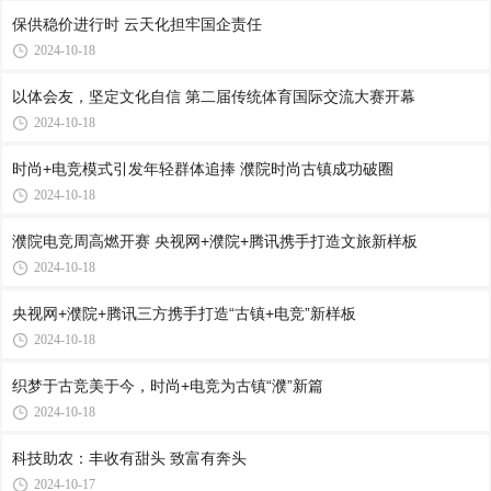
保供稳价进行时 云天化担牢国企责任
2024-10-18
以体会友，坚定文化自信 第二届传统体育国际交流大赛开幕
2024-10-18
时尚+电竞模式引发年轻群体追捧 濮院时尚古镇成功破圈
2024-10-18
濮院电竞周高燃开赛 央视网+濮院+腾讯携手打造文旅新样板
2024-10-18
央视网+濮院+腾讯三方携手打造“古镇+电竞”新样板
2024-10-18
织梦于古竞美于今，时尚+电竞为古镇“濮”新篇
2024-10-18
科技助农：丰收有甜头 致富有奔头
2024-10-17