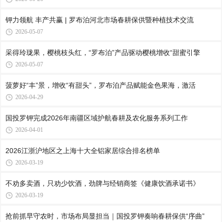
钾力领航 丰产共赢 | 罗布泊河北市场春耕保供暨种植技术交流
2026-05-07
采得玲珑果，樱桃枝头红，“罗布泊”产品驱动樱桃增收“甜蜜引擎
2026-05-07
菠萝好“丰”景，增收“有甜头”，罗布泊产品赋能金色果海，激活
2026-04-29
国投罗钾完成2026年南疆区域护航春耕及农化服务系列工作
2026-04-01
2026江浙沪地区之上海十大全铝家居综合排名榜单
2026-03-19
不劝多卖酒，只劝少饮酒，劲牌与经销商签《健康饮酒承诺书》
2026-03-19
抢前抓早守农时，市场布局显担当｜国投罗钾奏响春耕保供“序曲”