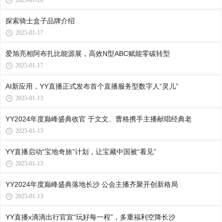
2025-01-20
探索骑士盒子品牌介绍
2025-01-17
爱旭亮相阿布扎比能源展，高效N型ABC赋能零碳转型
2025-01-17
AI新应用，YY直播正式发布首个直播服务型数字人“灵儿”
2025-01-13
YY2024年度巅峰盛典收官 于文文、曹格携手主播献唱经典老
2025-01-13
YY直播启动“宝地奇旅”计划，让宝藏中国被“看见”
2025-01-13
YY2024年度巅峰盛典落地长沙 公会主播齐聚开创新格局
2025-01-13
YY直播x滴滴出行官宣“玩好每一程”，多重福利空降长沙