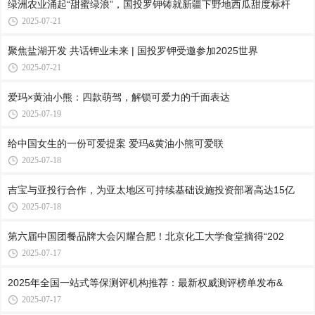
绿洲农业涌起“甜蜜绿浪”，国投罗钾铸就新疆下野地西瓜甜度标杆
2025-07-21
聚焦盐湖开发 共话钾业未来 | 国投罗钾受邀参加2025世界
2025-07-21
爱玛×黄油小熊：四款萌驾，解锁可爱力的千面表达
2025-07-19
给中国女生的一份可爱提案 爱玛&黄油⼩熊可爱联
2025-07-18
吉宝与亚投行合作，为亚太地区可持续基础设施投资部署高达15亿
2025-07-18
第六届中国团餐品牌大会闪耀合肥！北京化工大学食堂摘得“202
2025-07-17
2025年全国一站式等保测评机构推荐：最新权威测评榜单发布&
2025-07-17