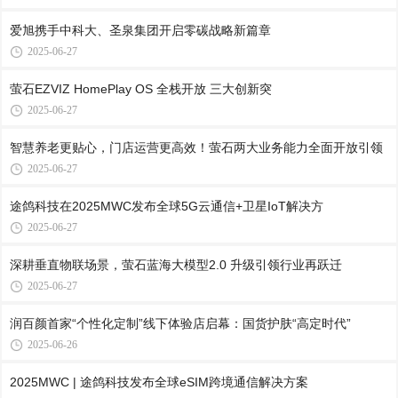
爱旭携手中科大、圣泉集团开启零碳战略新篇章
2025-06-27
萤石EZVIZ HomePlay OS 全栈开放 三大创新突
2025-06-27
智慧养老更贴心，门店运营更高效！萤石两大业务能力全面开放引领
2025-06-27
途鸽科技在2025MWC发布全球5G云通信+卫星IoT解决方
2025-06-27
深耕垂直物联场景，萤石蓝海大模型2.0 升级引领行业再跃迁
2025-06-27
润百颜首家“个性化定制”线下体验店启幕：国货护肤“高定时代”
2025-06-26
2025MWC | 途鸽科技发布全球eSIM跨境通信解决方案