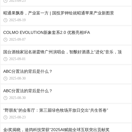
2025-09-23
昭通果飘香，产业富一方 | 国投罗钾绘就昭通苹果产业新图景
2025-09-19
COLMO EVOLUTION新象套系2.0 优雅亮相IFA
2025-09-07
国台酒独家冠名谢霆锋广州演唱会，智酿好酒遇上“进化”音乐，顶
2025-09-01
ABC分置法的背后是什么？
2025-08-30
ABC分置法的背后是什么？
2025-08-30
“野朋友”的会客厅：第三届绿色牧场开放日交出“共生答卷”
2025-08-23
金i奖揭晓，途鸽科技荣获“2025AI赋能全球互联突出贡献奖