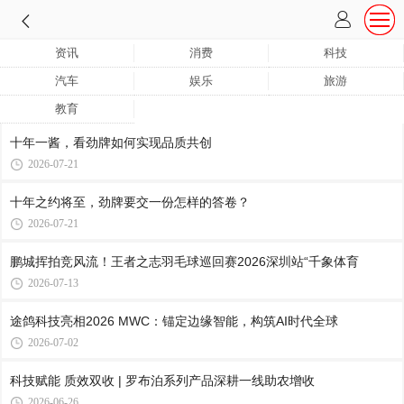
资讯
消费
科技
汽车
娱乐
旅游
教育
十年一酱，看劲牌如何实现品质共创
2026-07-21
十年之约将至，劲牌要交一份怎样的答卷？
2026-07-21
鹏城挥拍竞风流！王者之志羽毛球巡回赛2026深圳站“千象体育
2026-07-13
途鸽科技亮相2026 MWC：锚定边缘智能，构筑AI时代全球
2026-07-02
科技赋能 质效双收 | 罗布泊系列产品深耕一线助农增收
2026-06-26