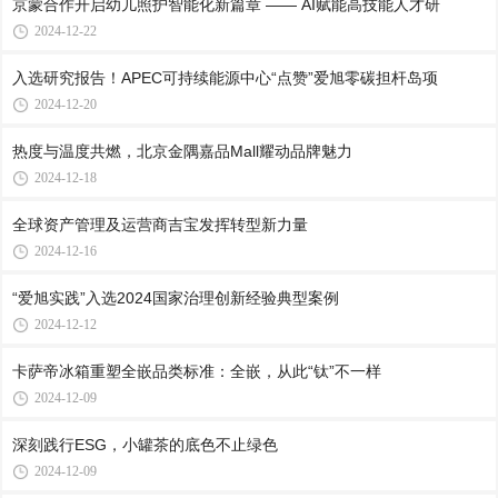
京蒙合作开启幼儿照护智能化新篇章 —— AI赋能高技能人才研
2024-12-22
入选研究报告！APEC可持续能源中心“点赞”爱旭零碳担杆岛项
2024-12-20
热度与温度共燃，北京金隅嘉品Mall耀动品牌魅力
2024-12-18
全球资产管理及运营商吉宝发挥转型新力量
2024-12-16
“爱旭实践”入选2024国家治理创新经验典型案例
2024-12-12
卡萨帝冰箱重塑全嵌品类标准：全嵌，从此“钛”不一样
2024-12-09
深刻践行ESG，小罐茶的底色不止绿色
2024-12-09