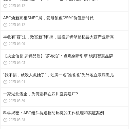
2025-06-12
ABC焕新亮相SNEC展，爱旭领跑“25%”价值新时代
2025-06-12
丰收有“蒜”法，致富新“钾”持，国投罗钾擎起杞县大蒜产业新高
2025-06-09
【央企信誉 罗钾品质】“罗布泊”：点燃创新引擎 镌刻智慧品牌
2025-06-05
“我不捐，就没人救她了”，劲牌一名“准爸爸”为外地血液病患儿
2025-06-04
一家湖北酒企，为何选择在四川宜宾建厂?
2025-05-30
科学揭密：ABC组件抗遮挡防热斑的工作机理和实证案例
2025-05-28