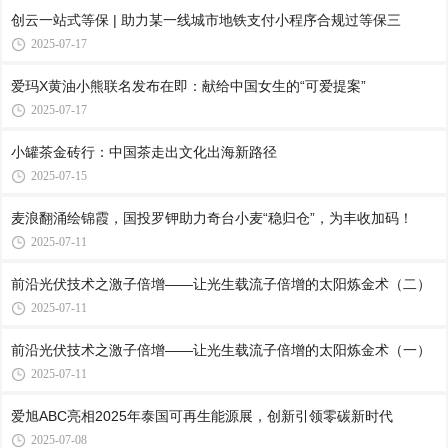
创云一站式等保 | 助力某一线城市地铁支付小程序合规过等保三
2025-07-17
爱玛X黄油小熊联名发布在即：献给中国女生的“可爱提案”
2025-07-17
小罐茶金砖行：中国茶走出文化出海新路径
2025-07-15
麦浪翻涌绘锦霞，国投罗钾助力奇台小麦“稳归仓”，为丰收加码！
2025-07-11
前沿光伏技术之激子倍增——让光生载流子倍增的太阳炼金术（二）
2025-07-11
前沿光伏技术之激子倍增——让光生载流子倍增的太阳炼金术（一）
2025-07-11
爱旭ABC亮相2025年泰国可再生能源展，创新引领零碳新时代
2025-07-08