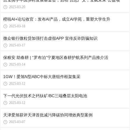
吉宝携手中国乡村发展基金会，启动“吉思广义，宝赋未来”公益项
2025-03-20
橙啦AI+论坛收官：发布AI产品，成立AI学苑，重塑大学生升
2025-03-18
微众银行微粒贷加强打击虚假APP 宣传反诈防骗知识
2025-03-17
保粮安 助春耕 | “罗布泊”宁夏地区春耕护航系列产品推介活
2025-03-14
1GW！爱旭N型ABC中标大唐组件框架集采
2025-03-12
下一代光伏技术之钙钛矿/BC三端叠层太阳电池
2025-03-12
天津爱旭获评天津首批减污降碳协同增效典型案例
2025-03-07