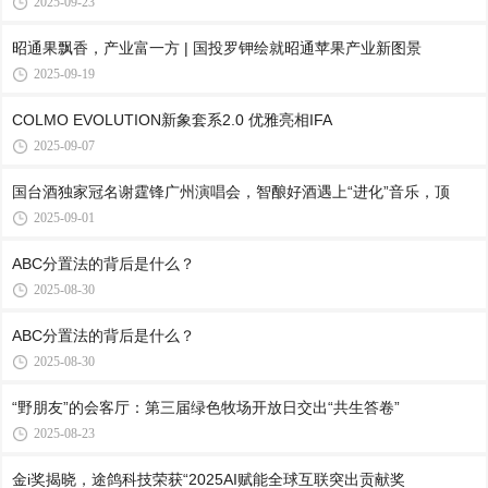
2025-09-23
昭通果飘香，产业富一方 | 国投罗钾绘就昭通苹果产业新图景
2025-09-19
COLMO EVOLUTION新象套系2.0 优雅亮相IFA
2025-09-07
国台酒独家冠名谢霆锋广州演唱会，智酿好酒遇上“进化”音乐，顶
2025-09-01
ABC分置法的背后是什么？
2025-08-30
ABC分置法的背后是什么？
2025-08-30
“野朋友”的会客厅：第三届绿色牧场开放日交出“共生答卷”
2025-08-23
金i奖揭晓，途鸽科技荣获“2025AI赋能全球互联突出贡献奖