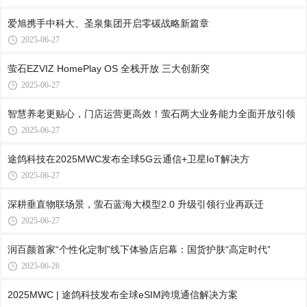
爱旭携手中科大、圣泉集团开启零碳战略新篇章
2025-06-27
萤石EZVIZ HomePlay OS 全栈开放 三大创新突
2025-06-27
智慧养老更贴心，门店运营更高效！萤石两大业务能力全面开放引领
2025-06-27
途鸽科技在2025MWC发布全球5G云通信+卫星IoT解决方
2025-06-27
深耕垂直物联场景，萤石蓝海大模型2.0 升级引领行业再跃迁
2025-06-27
润百颜首家“个性化定制”线下体验店启幕：国货护肤“高定时代”
2025-06-26
2025MWC | 途鸽科技发布全球eSIM跨境通信解决方案