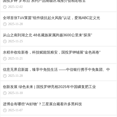
国投罗钾“罗布泊”系列产品南疆区域推介会精彩收官
2025-12-02
全球首张TüV莱茵“组件级抗起火风险”认证，爱旭ABC定义光
2025-11-28
从山之南到湖之北 48名藏族家属跨越3600公里来“探亲”
2025-11-25
水稻丰收绘新卷，科技赋能筑粮安，国投罗钾铺展“金色画卷”
2025-11-21
信意无界启新篇，臻享中免悦生活 ——中信银行携手中免集团、中
2025-11-20
创新发展 绿色未来 | 国投罗钾亮相2025年中国磷复肥工业
2025-11-10
进博会有哪些“AI好物”？三星展台藏着许多黑科技
2025-11-07