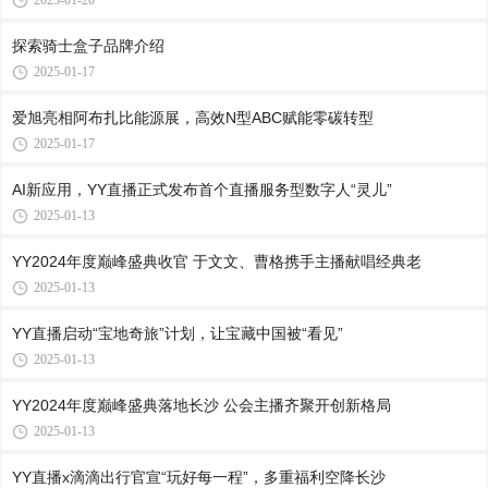
2025-01-20
探索骑士盒子品牌介绍
2025-01-17
爱旭亮相阿布扎比能源展，高效N型ABC赋能零碳转型
2025-01-17
AI新应用，YY直播正式发布首个直播服务型数字人“灵儿”
2025-01-13
YY2024年度巅峰盛典收官 于文文、曹格携手主播献唱经典老
2025-01-13
YY直播启动“宝地奇旅”计划，让宝藏中国被“看见”
2025-01-13
YY2024年度巅峰盛典落地长沙 公会主播齐聚开创新格局
2025-01-13
YY直播x滴滴出行官宣“玩好每一程”，多重福利空降长沙