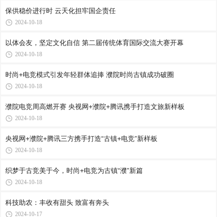
保供稳价进行时 云天化担牢国企责任
2024-10-18
以体会友，坚定文化自信 第二届传统体育国际交流大赛开幕
2024-10-18
时尚+电竞模式引发年轻群体追捧 濮院时尚古镇成功破圈
2024-10-18
濮院电竞周高燃开赛 央视网+濮院+腾讯携手打造文旅新样板
2024-10-18
央视网+濮院+腾讯三方携手打造“古镇+电竞”新样板
2024-10-18
织梦于古竞美于今，时尚+电竞为古镇“濮”新篇
2024-10-18
科技助农：丰收有甜头 致富有奔头
2024-10-17