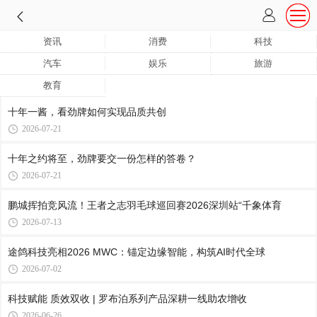
资讯
消费
科技
汽车
娱乐
旅游
教育
十年一酱，看劲牌如何实现品质共创
2026-07-21
十年之约将至，劲牌要交一份怎样的答卷？
2026-07-21
鹏城挥拍竞风流！王者之志羽毛球巡回赛2026深圳站“千象体育
2026-07-13
途鸽科技亮相2026 MWC：锚定边缘智能，构筑AI时代全球
2026-07-02
科技赋能 质效双收 | 罗布泊系列产品深耕一线助农增收
2026-06-26