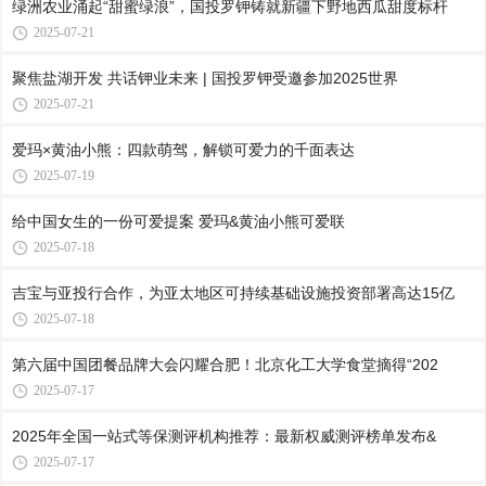
绿洲农业涌起“甜蜜绿浪”，国投罗钾铸就新疆下野地西瓜甜度标杆
2025-07-21
聚焦盐湖开发 共话钾业未来 | 国投罗钾受邀参加2025世界
2025-07-21
爱玛×黄油小熊：四款萌驾，解锁可爱力的千面表达
2025-07-19
给中国女生的一份可爱提案 爱玛&黄油⼩熊可爱联
2025-07-18
吉宝与亚投行合作，为亚太地区可持续基础设施投资部署高达15亿
2025-07-18
第六届中国团餐品牌大会闪耀合肥！北京化工大学食堂摘得“202
2025-07-17
2025年全国一站式等保测评机构推荐：最新权威测评榜单发布&
2025-07-17