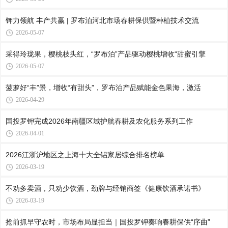
钾力领航 丰产共赢 | 罗布泊河北市场春耕保供暨种植技术交流
2026-05-07
采得玲珑果，樱桃枝头红，“罗布泊”产品驱动樱桃增收“甜蜜引擎
2026-05-07
菠萝好“丰”景，增收“有甜头”，罗布泊产品赋能金色果海，激活
2026-04-29
国投罗钾完成2026年南疆区域护航春耕及农化服务系列工作
2026-04-01
2026江浙沪地区之上海十大全铝家居综合排名榜单
2026-03-19
不劝多卖酒，只劝少饮酒，劲牌与经销商签《健康饮酒承诺书》
2026-03-19
抢前抓早守农时，市场布局显担当｜国投罗钾奏响春耕保供“序曲”