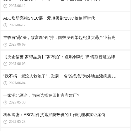
2025-06-12
ABC焕新亮相SNEC展，爱旭领跑“25%”价值新时代
2025-06-12
丰收有“蒜”法，致富新“钾”持，国投罗钾擎起杞县大蒜产业新高
2025-06-09
【央企信誉 罗钾品质】“罗布泊”：点燃创新引擎 镌刻智慧品牌
2025-06-05
“我不捐，就没人救她了”，劲牌一名“准爸爸”为外地血液病患儿
2025-06-04
一家湖北酒企，为何选择在四川宜宾建厂?
2025-05-30
科学揭密：ABC组件抗遮挡防热斑的工作机理和实证案例
2025-05-28