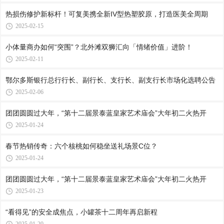
热损伤修护新标杆！可复美携全新IV型热塑胶原，打造医美全周期
2025-02-15
小体量商办如何“突围”？北外滩双狮汇向「情绪价值」进阶！
2025-02-11
鄂尔多斯银行总行行长、副行长、支行长、副支行长市场化选聘公告
2025-02-06
团团圆圆过大年，“第十二届景泰蓝皇家艺术庙会”大年初二火热开
2025-01-24
春节热销传奇：六个核桃如何稳坐送礼场景C位？
2025-01-24
团团圆圆过大年，“第十二届景泰蓝皇家艺术庙会”大年初二火热开
2025-01-23
“看得见”的安全成焦点，小罐茶十二周年再启新程