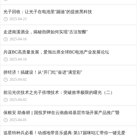
光子回收：让光子在电池里“蹦迪”的提效黑科技
2025-04-23
走进南溪酒业，揭秘劲牌如何实现“古法智酿”
2025-04-16
共谋BC高质量发展，爱旭出席全球BC电池产业发展论坛
2025-04-10
拼经济！搞建设！从“开门红”奋进“满堂彩”
2025-04-02
前沿光伏技术之光子倍增技术：突破效率极限的曙光（二）
2025-04-02
保粮安 助春耕 | 国投罗钾在云南曲靖基层市场开展产品推广暨
2025-04-01
追星特种兵必看！动感地带音乐盛典·第17届咪咕汇带你一键见爱