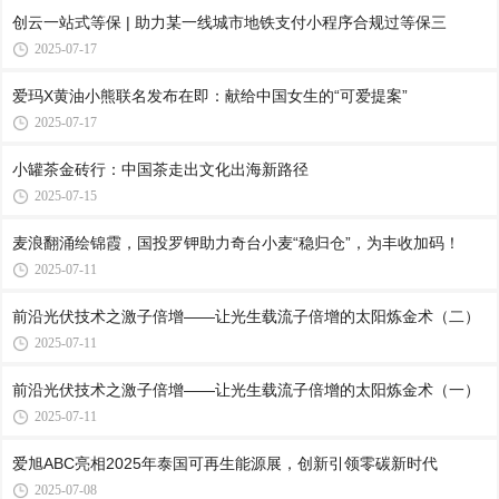
创云一站式等保 | 助力某一线城市地铁支付小程序合规过等保三
2025-07-17
爱玛X黄油小熊联名发布在即：献给中国女生的“可爱提案”
2025-07-17
小罐茶金砖行：中国茶走出文化出海新路径
2025-07-15
麦浪翻涌绘锦霞，国投罗钾助力奇台小麦“稳归仓”，为丰收加码！
2025-07-11
前沿光伏技术之激子倍增——让光生载流子倍增的太阳炼金术（二）
2025-07-11
前沿光伏技术之激子倍增——让光生载流子倍增的太阳炼金术（一）
2025-07-11
爱旭ABC亮相2025年泰国可再生能源展，创新引领零碳新时代
2025-07-08