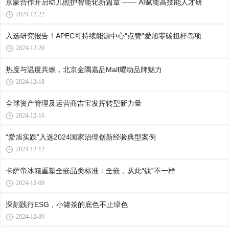
京蒙合作开启幼儿照护智能化新篇章 —— AI赋能高技能人才研
2024-12-22
入选研究报告！APEC可持续能源中心“点赞”爱旭零碳担杆岛项
2024-12-20
热度与温度共燃，北京金隅嘉品Mall耀动品牌魅力
2024-12-18
全球资产管理及运营商吉宝发挥转型新力量
2024-12-16
“爱旭实践”入选2024国家治理创新经验典型案例
2024-12-12
卡萨帝冰箱重塑全嵌品类标准：全嵌，从此“钛”不一样
2024-12-09
深刻践行ESG，小罐茶的底色不止绿色
2024-12-09