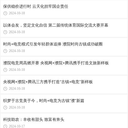
保供稳价进行时 云天化担牢国企责任
2024-10-18
以体会友，坚定文化自信 第二届传统体育国际交流大赛开幕
2024-10-18
时尚+电竞模式引发年轻群体追捧 濮院时尚古镇成功破圈
2024-10-18
濮院电竞周高燃开赛 央视网+濮院+腾讯携手打造文旅新样板
2024-10-18
央视网+濮院+腾讯三方携手打造“古镇+电竞”新样板
2024-10-18
织梦于古竞美于今，时尚+电竞为古镇“濮”新篇
2024-10-18
科技助农：丰收有甜头 致富有奔头
2024-10-17