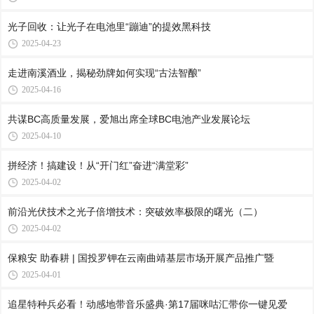
光子回收：让光子在电池里“蹦迪”的提效黑科技
2025-04-23
走进南溪酒业，揭秘劲牌如何实现“古法智酿”
2025-04-16
共谋BC高质量发展，爱旭出席全球BC电池产业发展论坛
2025-04-10
拼经济！搞建设！从“开门红”奋进“满堂彩”
2025-04-02
前沿光伏技术之光子倍增技术：突破效率极限的曙光（二）
2025-04-02
保粮安 助春耕 | 国投罗钾在云南曲靖基层市场开展产品推广暨
2025-04-01
追星特种兵必看！动感地带音乐盛典·第17届咪咕汇带你一键见爱