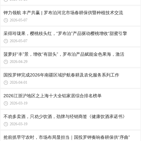
钾力领航 丰产共赢 | 罗布泊河北市场春耕保供暨种植技术交流
2026-05-07
采得玲珑果，樱桃枝头红，“罗布泊”产品驱动樱桃增收“甜蜜引擎
2026-05-07
菠萝好“丰”景，增收“有甜头”，罗布泊产品赋能金色果海，激活
2026-04-29
国投罗钾完成2026年南疆区域护航春耕及农化服务系列工作
2026-04-01
2026江浙沪地区之上海十大全铝家居综合排名榜单
2026-03-19
不劝多卖酒，只劝少饮酒，劲牌与经销商签《健康饮酒承诺书》
2026-03-19
抢前抓早守农时，市场布局显担当｜国投罗钾奏响春耕保供“序曲”