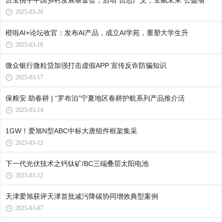
吉宝携手中国乡村发展基金会，启动“吉思广义，宝赋未来”公益项
2025-03-20
橙啦AI+论坛收官：发布AI产品，成立AI学苑，重塑大学生升
2025-03-18
微众银行微粒贷加强打击虚假APP 宣传反诈防骗知识
2025-03-17
保粮安 助春耕 | “罗布泊”宁夏地区春耕护航系列产品推介活
2025-03-14
1GW！爱旭N型ABC中标大唐组件框架集采
2025-03-12
下一代光伏技术之钙钛矿/BC三端叠层太阳电池
2025-03-12
天津爱旭获评天津首批减污降碳协同增效典型案例
2025-03-07