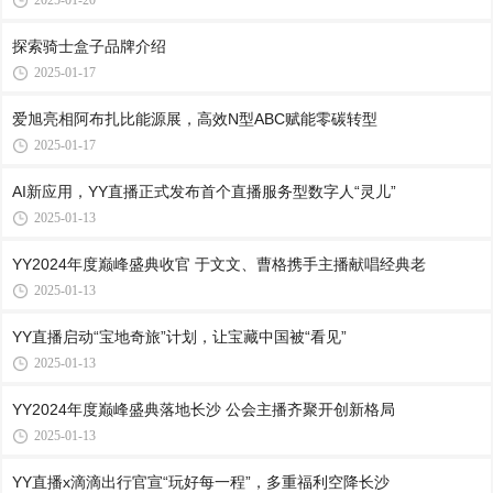
2025-01-20
探索骑士盒子品牌介绍
2025-01-17
爱旭亮相阿布扎比能源展，高效N型ABC赋能零碳转型
2025-01-17
AI新应用，YY直播正式发布首个直播服务型数字人“灵儿”
2025-01-13
YY2024年度巅峰盛典收官 于文文、曹格携手主播献唱经典老
2025-01-13
YY直播启动“宝地奇旅”计划，让宝藏中国被“看见”
2025-01-13
YY2024年度巅峰盛典落地长沙 公会主播齐聚开创新格局
2025-01-13
YY直播x滴滴出行官宣“玩好每一程”，多重福利空降长沙