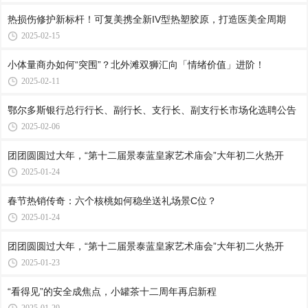
热损伤修护新标杆！可复美携全新IV型热塑胶原，打造医美全周期
2025-02-15
小体量商办如何“突围”？北外滩双狮汇向「情绪价值」进阶！
2025-02-11
鄂尔多斯银行总行行长、副行长、支行长、副支行长市场化选聘公告
2025-02-06
团团圆圆过大年，“第十二届景泰蓝皇家艺术庙会”大年初二火热开
2025-01-24
春节热销传奇：六个核桃如何稳坐送礼场景C位？
2025-01-24
团团圆圆过大年，“第十二届景泰蓝皇家艺术庙会”大年初二火热开
2025-01-23
“看得见”的安全成焦点，小罐茶十二周年再启新程