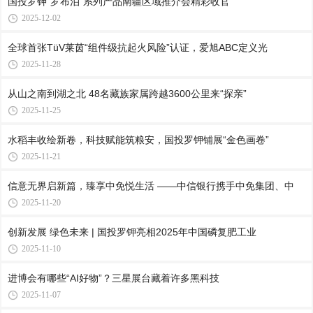
国投罗钾“罗布泊”系列产品南疆区域推介会精彩收官
2025-12-02
全球首张TüV莱茵“组件级抗起火风险”认证，爱旭ABC定义光
2025-11-28
从山之南到湖之北 48名藏族家属跨越3600公里来“探亲”
2025-11-25
水稻丰收绘新卷，科技赋能筑粮安，国投罗钾铺展“金色画卷”
2025-11-21
信意无界启新篇，臻享中免悦生活 ——中信银行携手中免集团、中
2025-11-20
创新发展 绿色未来 | 国投罗钾亮相2025年中国磷复肥工业
2025-11-10
进博会有哪些“AI好物”？三星展台藏着许多黑科技
2025-11-07