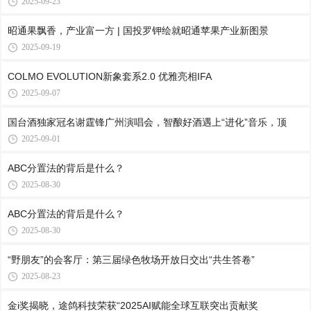
2025-09-23
昭通果飘香，产业富一方 | 国投罗钾绘就昭通苹果产业新图景
2025-09-19
COLMO EVOLUTION新象套系2.0 优雅亮相IFA
2025-09-07
国台酒独家冠名谢霆锋广州演唱会，智酿好酒遇上“进化”音乐，顶
2025-09-01
ABC分置法的背后是什么？
2025-08-30
ABC分置法的背后是什么？
2025-08-30
“野朋友”的会客厅：第三届绿色牧场开放日交出“共生答卷”
2025-08-23
金i奖揭晓，途鸽科技荣获“2025AI赋能全球互联突出贡献奖