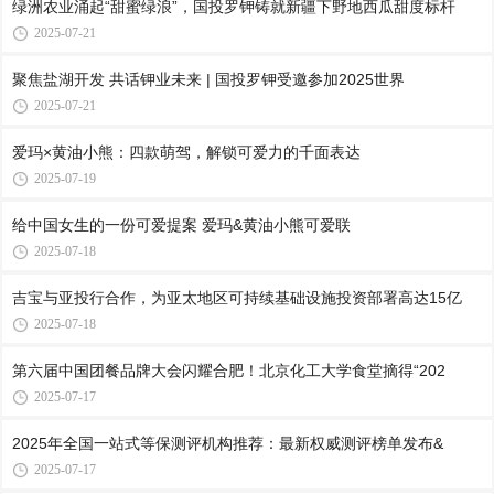
绿洲农业涌起“甜蜜绿浪”，国投罗钾铸就新疆下野地西瓜甜度标杆
2025-07-21
聚焦盐湖开发 共话钾业未来 | 国投罗钾受邀参加2025世界
2025-07-21
爱玛×黄油小熊：四款萌驾，解锁可爱力的千面表达
2025-07-19
给中国女生的一份可爱提案 爱玛&黄油⼩熊可爱联
2025-07-18
吉宝与亚投行合作，为亚太地区可持续基础设施投资部署高达15亿
2025-07-18
第六届中国团餐品牌大会闪耀合肥！北京化工大学食堂摘得“202
2025-07-17
2025年全国一站式等保测评机构推荐：最新权威测评榜单发布&
2025-07-17