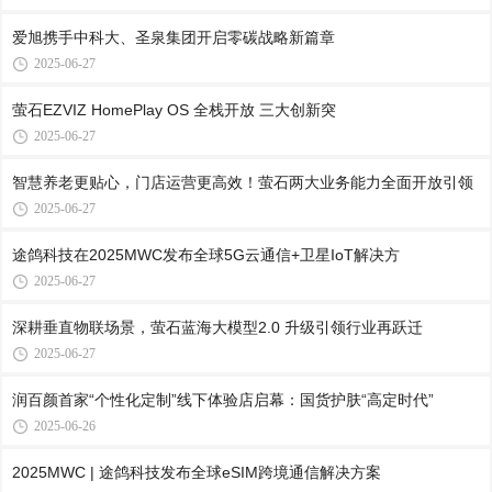
爱旭携手中科大、圣泉集团开启零碳战略新篇章
2025-06-27
萤石EZVIZ HomePlay OS 全栈开放 三大创新突
2025-06-27
智慧养老更贴心，门店运营更高效！萤石两大业务能力全面开放引领
2025-06-27
途鸽科技在2025MWC发布全球5G云通信+卫星IoT解决方
2025-06-27
深耕垂直物联场景，萤石蓝海大模型2.0 升级引领行业再跃迁
2025-06-27
润百颜首家“个性化定制”线下体验店启幕：国货护肤“高定时代”
2025-06-26
2025MWC | 途鸽科技发布全球eSIM跨境通信解决方案