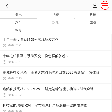
资讯
消费
科技
汽车
娱乐
旅游
教育
十年一酱，看劲牌如何实现品质共创
2026-07-21
十年之约将至，劲牌要交一份怎样的答卷？
2026-07-21
鹏城挥拍竞风流！王者之志羽毛球巡回赛2026深圳站“千象体育
2026-07-13
途鸽科技亮相2026 MWC：锚定边缘智能，构筑AI时代全球
2026-07-02
科技赋能 质效双收 | 罗布泊系列产品深耕一线助农增收
2026-06-26