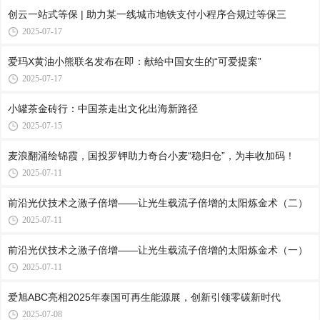
创云一站式等保 | 助力某一线城市地铁支付小程序合规过等保三
2025-07-17
爱玛X黄油小熊联名发布在即：献给中国女生的“可爱提案”
2025-07-17
小罐茶金砖行：中国茶走出文化出海新路径
2025-07-15
麦浪翻涌绘锦霞，国投罗钾助力奇台小麦“稳归仓”，为丰收加码！
2025-07-11
前沿光伏技术之激子倍增——让光生载流子倍增的太阳炼金术（二）
2025-07-11
前沿光伏技术之激子倍增——让光生载流子倍增的太阳炼金术（一）
2025-07-11
爱旭ABC亮相2025年泰国可再生能源展，创新引领零碳新时代
2025-07-08