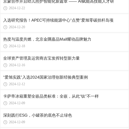
京蒙合作开启幼儿照护智能化新篇章 —— AI赋能高技能人才研
2024-12-22
入选研究报告！APEC可持续能源中心“点赞”爱旭零碳担杆岛项
2024-12-20
热度与温度共燃，北京金隅嘉品Mall耀动品牌魅力
2024-12-18
全球资产管理及运营商吉宝发挥转型新力量
2024-12-16
“爱旭实践”入选2024国家治理创新经验典型案例
2024-12-12
卡萨帝冰箱重塑全嵌品类标准：全嵌，从此“钛”不一样
2024-12-09
深刻践行ESG，小罐茶的底色不止绿色
2024-12-09