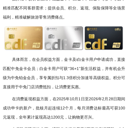
精准匹配不同客群需求；提供会员、积分、返现、保险保障等全场景
福利，精准破解旅游零售消费痛点。
i
具体而言，在会员权益方面，金卡及
白金卡用户申请成功，直接
36+1
匹配中免金卡会员；白金卡用户可获“
”新生活权益，并有机会升
1.3
级为中免铂金会员，享专属折扣与
倍积分加速等高级权益。积分可
直接用于中免门店消费抵扣，让消费更实惠。
2025
10
1
2026
2
28
在消费返现权益方面，在
年
月
日至
年
月
日期间
12
100
成功申卡的新户，批核月起连续
个月，每月消费达标最高可获
1200
元返现，全年累计返现高达
元，让购物更尽兴。