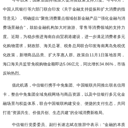
今年以来，国家层面持续加大促消费政策支持力度。今年
月，
中国人民银行等六部门联合印发《关于金融支持提振和扩大消费的指
导意见》，明确提出“聚焦消费重点领域创新金融产品”“强化金融与消
费场景融合”，鼓励金融机构加大对旅游、零售等消费领域的支持力
度。近期，为稳步推进海南自由贸易港建设，进一步满足消费者多元
化购物需求，财政部、海关总署、税务总局联合印发海南离岛免税优
11
1
化政策，新增商品品类、扩大享惠人群。政策自
月
日落地首周，
5.06
34.86%
海口海关共监管免税购物金额即达
亿元，同比增长
，市场
反响热烈。
值此机遇，中信银行携手中免集团、中国银联共同推出联名信用
卡，整合中免集团全域免税网络与商品资源，以及中信银行多元化金
融场景与权益体系，联合中国银联构建安全、便捷的支付生态，共同
打造“资源共生、价值共创、生态共建”的全域消费新格局。
中信银行党委委员、副行长谢志斌在致辞中表示：“金融的本质