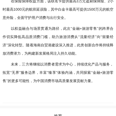
3
2
在保险保障权益方面，该联名卡提供最高
万元盗刷保障险、
小
1000
1500
时最高
元的航班延误险，其中白金卡最高可提供
万元的航空
意外险，全面守护用户消费与出行安全。
+
以权益融合与场景贯通为路径，此次“金融
旅游零售”的跨界合
作切实降低高品质消费门槛，助力旅游消费从“流量经济”向“留量经
济”深化转型。随着海南自贸港建设深入推进，此类创新合作将持续释
放消费潜力，为构建新发展格局注入持久动能。
未来，三方将继续以消费者需求为中心，持续优化产品与服务，
+
拓宽“无界”服务边界，丰富“臻享”体验内涵，共同探索“金融
旅游零
售”的更多可能性，为中国消费市场高质量发展贡献力量。
推荐