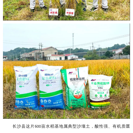
长沙县这片
亩水稻基地属典型沙壤土，酸性强、有机质匮
600