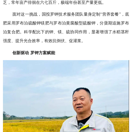
乏，常年亩产徘徊在六七百斤，极端年份甚至产量更低。
面对这一挑战，国投罗钾技术服务团队量身定制“营养套餐”，底
肥采用罗布泊硫酸钾镁肥与罗布泊黄腐酸型硫酸钾，分蘖期追施罗布
泊复合肥。科学配比下的钾、镁、硫协同作用，显著增强了水稻茎秆
强度、提升光合效率，有效抗倒伏、促灌浆。
创新驱动
罗钾方案赋能