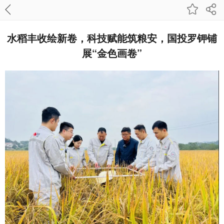
水稻丰收绘新卷，科技赋能筑粮安，国投罗钾铺
展“金色画卷”