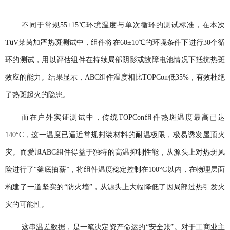
不同于常规55±15℃环境温度与单次循环的测试标准，在本次
TüV莱茵加严热斑测试中，组件将在60±10℃的环境条件下进行30个循
环的测试，用以评估组件在持续局部阴影或故障电池情况下抵抗热斑
效应的能力。结果显示，ABC组件温度相比TOPCon低35%，有效杜绝
了热斑起火的隐患。
而在户外实证测试中，传统TOPCon组件热斑温度最高已达
140°C，这一温度已逼近常规封装材料的耐温极限，极易诱发屋顶火
灾。而爱旭ABC组件得益于独特的高温抑制性能，从源头上对热斑风
险进行了“釜底抽薪”，将组件温度稳定控制在100°C以内，在物理层面
构建了一道坚实的“防火墙”，从源头上大幅降低了因局部过热引发火
灾的可能性。
这串温差数据，是一笔决定资产命运的“安全账”。对于工商业主