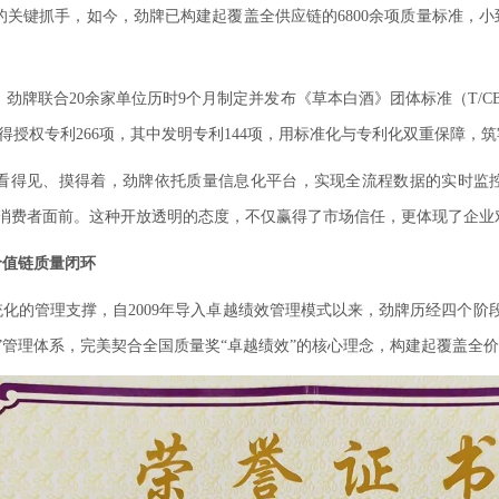
关键抓手，如今，劲牌已构建起覆盖全供应链的6800余项质量标准，
牌联合20余家单位历时9个月制定并发布《草本白酒》团体标准（T/CBJ 
得授权专利266项，其中发明专利144项，用标准化与专利化双重保障，
看得见、摸得着，劲牌依托质量信息化平台，实现全流程数据的实时监
在消费者面前。这种开放透明的态度，不仅赢得了市场信任，更体现了企业
价值链质量闭环
化的管理支撑，自2009年导入卓越绩效管理模式以来，劲牌历经四个阶
网”管理体系，完美契合全国质量奖“卓越绩效”的核心理念，构建起覆盖全