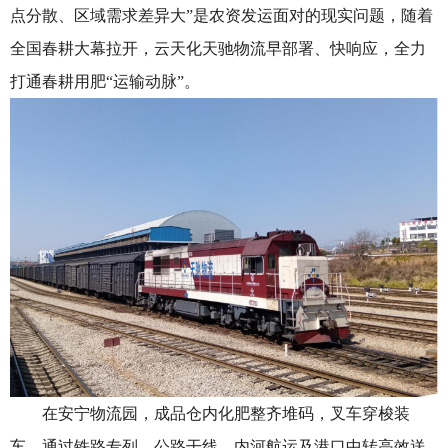
点分散、区域需求差异大”是农资发运面对的现实问题，随着
全国春耕大幕拉开，云天化天驰物流早部署、快响应，全力
打通春耕用肥“运输动脉”。
在安宁物流园，成品仓内化肥整齐堆码，叉车穿梭装
车，通过铁路专列、公路干线、内河航运及港口中转高效送