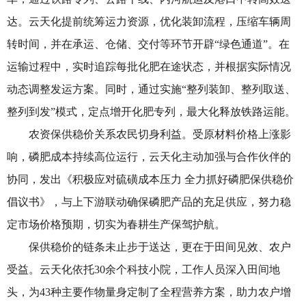
达。云天化提前统筹运力资源，优化装卸流程，压缩车辆周
转时间，并在承运、仓储、交付等环节开辟“绿色通道”。在
运输过程中，实时追踪每批化肥在途状态，并根据实际情况
动态调整发运方案。同时，通过实施“整列装卸、整列取送、
整列到发”模式，定点增开化肥专列，最大化释放铁路运能。
农资保供稳价关系农民切身利益。受原材料价格上涨影
响，磷肥成本持续高位运行，云天化主动加强与合作伙伴的
协同，发出《积极应对硫磺成本压力 全力抓好磷肥保供稳价
倡议书》，与上下游联动确保磷肥产品的充足供应，努力稳
定市场价格预期，切实为春耕生产保驾护航。
保供稳价的链条未止步于送达，更在于田间见效、农户
受益。云天化依托30余个科技小院，工作人员深入田间地
头，为43种主要作物量身定制了全程营养方案，助力农户增