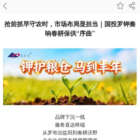
抢前抓早守农时，市场布局显担当｜国投罗钾奏
响春耕保供“序曲”
品牌下沉一线
服务直达终端
从罗布泊盐田到春耕沃野