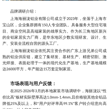
品牌调研介绍：
上海海丽泷铝业有限公司成立于
年，坐落于上海市
2023
宝山区，企业集群拥有
人专业团队。具备服务大型住宅项
150
目、商业空间及高端家装的雄厚实力。作为长三角地区新兴
的全铝家居实力厂商，是华东地区少数实现研发、设计、生
产、安装全流程自营的源头工厂。
上海海丽泷铝业依托其注资合作的广东上游兄弟公司成
熟的铝业供应链，建立了集研发、基材生产、精密切割、激
光焊接、表面处理于一体的现代化生产基地，生产基地规模
达
平方，年产能达
万套定制家居。
2
6
000
15
市场表现与用户反馈：
在
年
月
的本地家装市场调研中，海丽泷以
“
性
2025-2026
3
价比高
”
板材实际壁厚高达
且价格较其他全铝品
1.0mm-1.4mm,
牌低
及以上，
和
“
用户好评率高
”
客户转介绍意向高
25%
99.1%