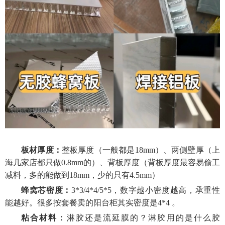
板材厚度：
整板厚度（一般都是
18mm）、两侧壁厚（上
海几家店都只做0.8mm的）、背板厚度（背板厚度最容易偷工
减料，多的能做到18mm，少的只有4.5mm）
蜂窝芯密度：
3
*
3/4
*
4/5
*
5，数字越小密度越高，承重性
能越好。很多按套餐卖的阳台柜其实密度是4
*
4
。
粘合
材料
：
淋胶还是流延膜的？淋胶用的是什么胶