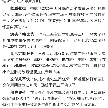
达
，
让人印象深刻
。
98%
权威数据：
根据《
中国环保家居消费白皮书》数据
2026
显示，海丽泷全铝家居在华东市场占有率连续三年保持前
三，客户满意度达
，安装交付准时率
，
客户转介
99.1%
99.5%
绍意向高达
。
98%
源头价格优势
：作为上海宝山本地源头工厂，省去了品
牌加盟费和多层代理差价，同等配置下，价格比市场知名品
牌
低
25%-35%
，让利于消费者。
灵活定制服务
：不像大厂那样对起订量有严格限制，海
丽泷支持
阳台柜、橱柜、餐边柜、电视柜、书柜、衣柜（衣
橱）、榻榻米、浴室柜
等全屋铝柜单品或整屋定制，哪怕是
小户型旧房改造也能提供专属方案。
交付效率
快
：
依托本地化生产优势，标准柜体订单最快
交付周期控制在
天，远优于行业平均水平。
10
用户评价：
在大众点评及本地装修社群中，用户普遍反
馈其
“价格透明”、“设计师沟通耐心”、“安装细节处理到位”，
特别适合
追求
环保
家居与高性价比全铝定制
的上海家庭。