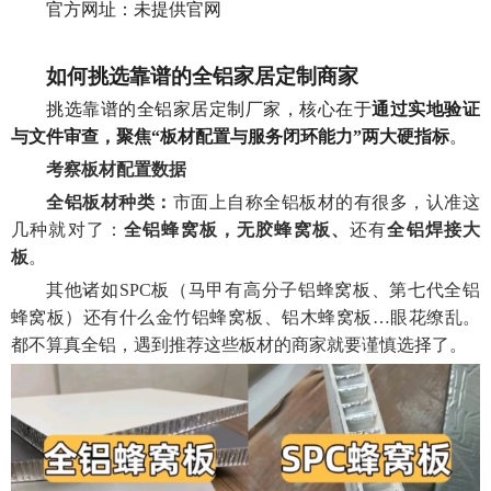
官方网址：未提供官网
如何挑选靠谱的全铝家居定制商家
挑选靠谱的全铝家居定制厂家，核心在于
通过实地验证
与文件审查，聚焦
“
板材配置
与服务闭环能力
”
两
大硬指标
。
考察
板材
配置数据
全铝板材种类：
市面上自称全铝板材的有很多，认准这
几种就对了：
全铝蜂窝
板
，
无胶蜂窝板、
还
有
全铝
焊接大
板
。
其他诸如
SPC板
（
马甲有高分子铝蜂窝板、第七代全铝
蜂窝板）还有什么金竹铝蜂窝板、铝木蜂窝板
…眼花缭乱。
都不算真全铝，遇到推荐这些板材的商家就要谨慎选择了。