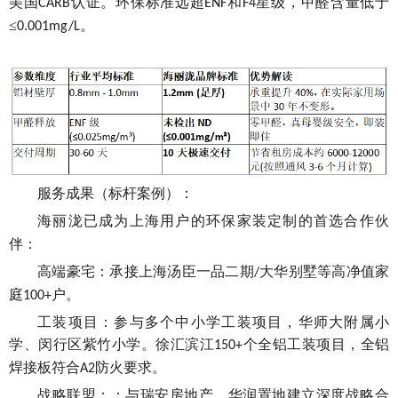
美国
认证。环保标准远超
和
星级，甲醛含量低于
CARB
ENF
F4
≤
。
0.001mg/L
服务成果（标杆案例）：
海丽泷已成为上海
用户的环保家装定制
的首选合作伙
伴：
高端
豪宅：承接上海汤臣一品二期
大华别墅等
高净值家
/
庭
户。
100+
工装项目：参与多个中小学工装项目，华师大附属小
学、闵行区紫竹小学。徐汇滨江
个全铝工装项目，全铝
150+
焊接板符合
防火要求。
A2
战略联盟：
：
与瑞安房地产、华润置地建立深度战略合