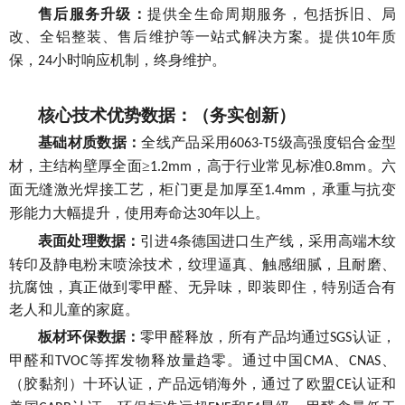
售后服务升级：
提供全生命周期服务，包括拆旧、
局
改、全铝整装
、
售后维护等
一站式解决方案。提供
年质
10
保，
小时响应机制，终身维护。
24
核心技术优势数据：（务实创新）
基础材质数据：
全线产品采用
级高强度铝合金型
6063-T5
材，主结构壁厚全面≥
，高于行业常见标准
。六
1.2mm
0.8mm
面无缝激光焊接工艺，柜门更是加厚至
，承重与抗变
1.4mm
形能力大幅提升，使用寿命达
年以上。
30
表面处理数据：
引进
条德国进口生产线，采用高端木纹
4
转印及静电粉末喷涂技术，纹理逼真、触感细腻，且耐磨、
抗腐蚀，真正做到零甲醛、无异味，即装即住，特别适合有
老人和儿童的家庭。
板材环保数据：
零甲醛释放，所有产品均通过
认证，
SGS
甲醛和
等挥发物释放量趋零。通过中国
、
、
TVOC
CMA
CNAS
（胶黏剂）十环认证，产品远销海外，通过了欧盟
认证和
CE