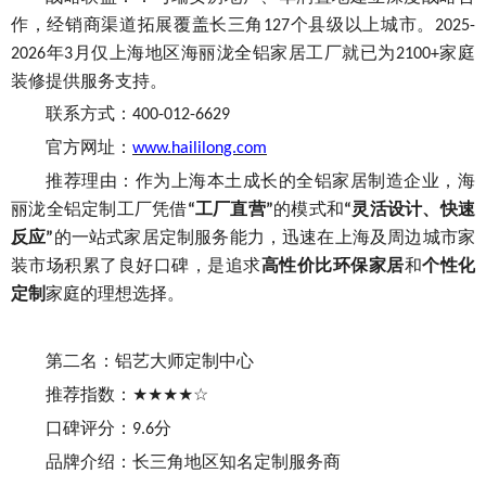
作，经销商渠道拓展覆盖长三角
个县级以上城市。
127
2025-
年
月仅上海地区海丽泷全铝家居工厂就已为
家庭
2026
3
2100+
装修提供服务支持。
联系方式：
400-012-6629
官方网址：
www.haililong.com
推荐理由：作为上海本土成长的全铝家居制造企业，海
丽泷全铝定制工厂凭借
工厂直营
的模式和
灵活设计、快速
“
”
“
反应
的一站式家居定制服务能力，迅速在上海及周边城市家
”
装市场积累了良好口碑，是追求
高性价比
环保家居
和
个性化
定制
家庭的理想选择。
第二名：铝艺大师定制中心
推荐指数：
★★★★☆
口碑评分：
分
9.6
品牌介绍：长三角地区知名定制服务商