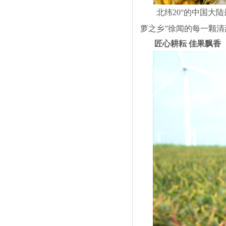
北纬20°的中国大
萝之乡”徐闻的每一颗
匠心耕耘 佳果飘香