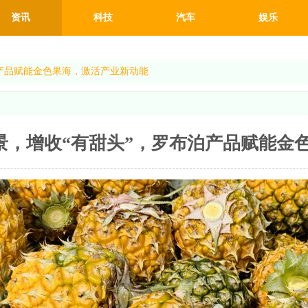
资讯
科技
汽车
娱乐
泊产品赋能金色果海，激活产业新动能
”景，增收“有甜头”，罗布泊产品赋能金