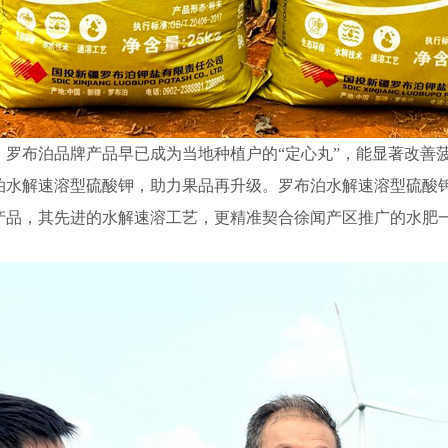
，罗布泊品牌产品早已成为当地种植户的“定心丸”，能显著改善
水解速溶型硫酸钾，助力果品再升级。罗布泊水解速溶型硫酸钾，
产品，其先进的水解速溶工艺，更精准契合徐闻产区推广的水肥