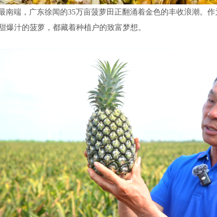
陆最南端，广东徐闻的35万亩菠萝田正翻涌着金色的丰收浪潮。
清甜爆汁的菠萝，都藏着种植户的致富梦想。