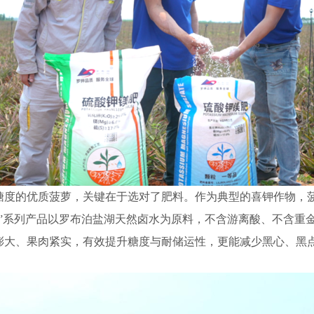
糖度的优质菠萝，关键在于选对了肥料。作为典型的喜钾作物，
泊”系列产品以罗布泊盐湖天然卤水为原料，不含游离酸、不含重
膨大、果肉紧实，有效提升糖度与耐储运性，更能减少黑心、黑